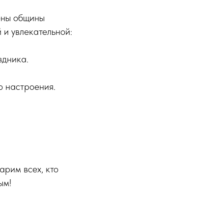
ены общины
и увлекательной:
здника.
о настроения.
арим всех, кто
ым!