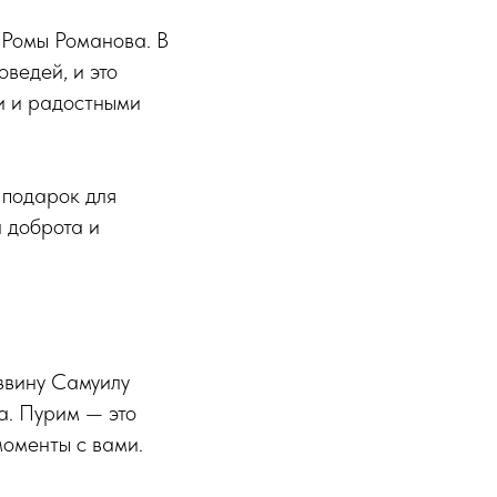
 Ромы Романова. В
ведей, и это
ми и радостными
 подарок для
а доброта и
ввину Самуилу
а. Пурим — это
моменты с вами.