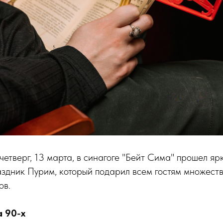
 четверг, 13 марта, в синагоге "Бейт Сима" прошел яр
здник Пурим, который подарил всем гостям множеств
ов.
 90-х