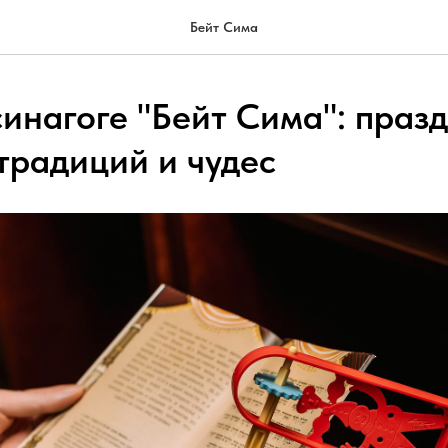
Бейт Сима
синагоге "Бейт Сима": праз
традиций и чудес